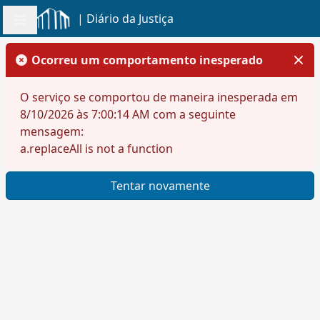
|
Diário da Justiça
Ocorreu um comportamento inesperado
O serviço se comportou de maneira inesperada em
8/10/2026
às
7:00:14 AM
com a seguinte
mensagem:
a.replaceAll is not a function
Tentar novamente